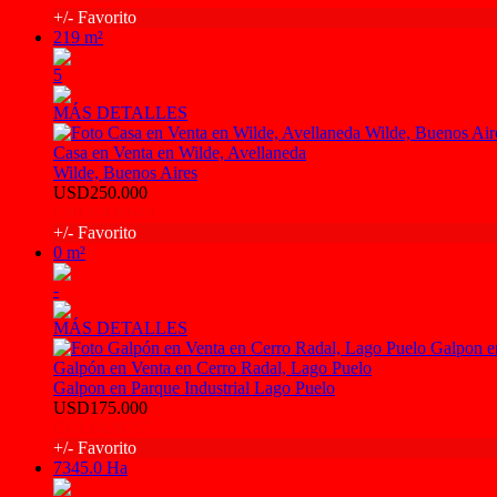
+/- Favorito
219 m²
5
MÁS DETALLES
Casa en Venta en Wilde, Avellaneda
Wilde, Buenos Aires
USD250.000
CHO8430649
+/- Favorito
0 m²
-
MÁS DETALLES
Galpón en Venta en Cerro Radal, Lago Puelo
Galpon en Parque Industrial Lago Puelo
USD175.000
CGL8426757
+/- Favorito
7345.0 Ha