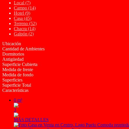
Local (7)
Campo (14)
Hotel (9)
Casa (45)
Terreno (52)
Chacra (14)
Galpón (2)
Ubicación
Cantidad de Ambientes
Dormitorios
Antigüedad
Superficie Cubierta
Medida de frente
Medida de fondo
Superficies
Superficie Total
Características
0 m²
3
MÁS DETALLES