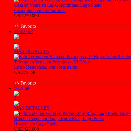
Casa en Venta en Las Golondrinas, Lago Puelo
Casa quinta en Golondrinas
USD270.000
CHO6513606
+/- Favorito
1167.0 m²
-
MÁS DETALLES
Terreno en Venta en Pedregoso, El Hoyo
Loteo Residencial con costa de rio
USD23.740
CLA7134187
+/- Favorito
5019 m²
2
MÁS DETALLES
Hotel en Venta en Paraje Entre Ríos, Lago Puelo
Hosteria en Lago Puelo
USD425.000