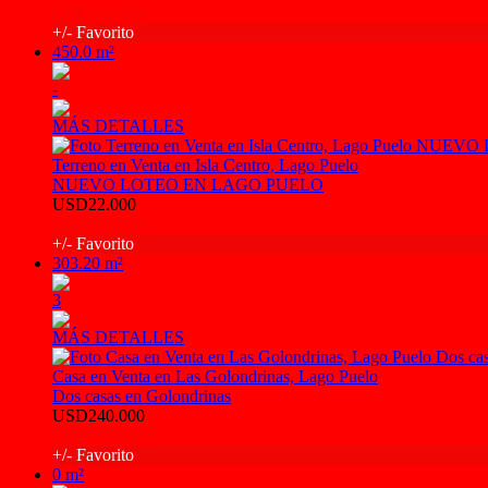
CHL6727506
+/- Favorito
450.0 m²
-
MÁS DETALLES
Terreno en Venta en Isla Centro, Lago Puelo
NUEVO LOTEO EN LAGO PUELO
USD22.000
CLA6982791
+/- Favorito
303.20 m²
3
MÁS DETALLES
Casa en Venta en Las Golondrinas, Lago Puelo
Dos casas en Golondrinas
USD240.000
CHO7560525
+/- Favorito
0 m²