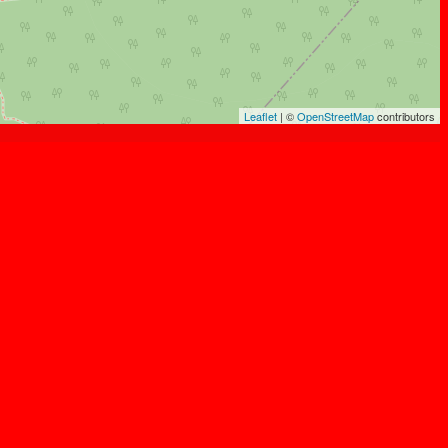
Leaflet
| ©
OpenStreetMap
contributors