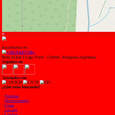
0
Encontranos en
+5492944373491
Ruta 16 km 1 Lago Puelo - Chubut - Patagonia Argentina
Seguinos en
Asociados con
¿Qué estás buscando?
·
Terrenos
·
Departamentos
·
Casas
·
Locales
·
Campos