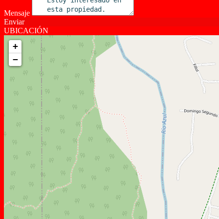
Mensaje
Enviar
UBICACIÓN
+
−