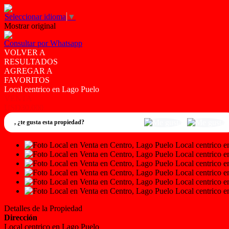
Seleccionar idioma
▼
Mostrar original
Consultar por Whatsapp
VOLVER A
RESULTADOS
AGREGAR A
FAVORITOS
Local centrico en Lago Puelo
VENTA
USD30.000
,
¿te gusta esta propiedad?
Detalles de la Propiedad
Dirección
Local centrico en Lago Puelo