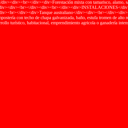
fa</div><div><br></div><div>Forestación mixta con tamarisco, alamo, 
d</div><div><br></div><div><br></div><div>INSTALACIONES</div><
div><br></div><div>Tanque australiano</div><div><br></div><div>
ampostería con techo de chapa galvanizada, baño, estufa tromen de alt
llo turístico, habitacional, emprendimiento agricola o ganadería int