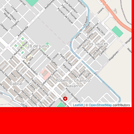
Leaflet
| ©
OpenStreetMap
contributors