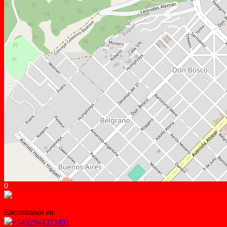
0
Encontranos en
+5492944373491