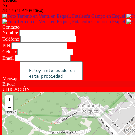
No
(REF. CLA7957064)
Contacto
Nombre
Teléfono
PIN
Celular
Email
Mensaje
Enviar
UBICACIÓN
+
−