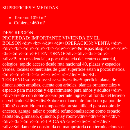
SUPERFICIES Y MEDIDAS
Terreno: 1050 m²
Cubierta: 460 m²
DESCRIPCIÓN
PROPIEDAD: IMPORTANTE VIVIENDA EN EL
BOLSON<div><br></div><div>OPERACIÓN: VENTA</div>
<div><br></div><div><br></div><div>&nbsp;&nbsp;</div><div>
<br></div><div>EL ENTORNO</div><div><br></div>
<div>Barrio residencial, a poca distancia del centro comercial,
colegios, rapido acceso desde ruta nacional 40, plazas y espacios
verdes, locales comerciales de gran superficie estan a pocos metros.
</div><div><br></div><div><br></div><div>EL
TERRENO</div><div><br></div><div>Superficie plana, de
dimensiones amplias, cuenta con arboles, plantas ornamentales y
espacio para mascotas y esparcimiento para niños y adultos</div>
<div>Frente con doble acceso permite ingresar al fondo del terreno
en vehiculo.</div><div>Sobre medianera de fondo un galpon de
200m2 construido en mamposteria presta utilidad para acopio de
enceres, garage, taller o posible refuncionalizacion como espacio
habitable, gimnasio, quincho, play room</div><div><br></div>
<div><br></div><div>LA CASA</div><div><br></div>
<div>Solidamente construida en mamposteria con terminaciones en