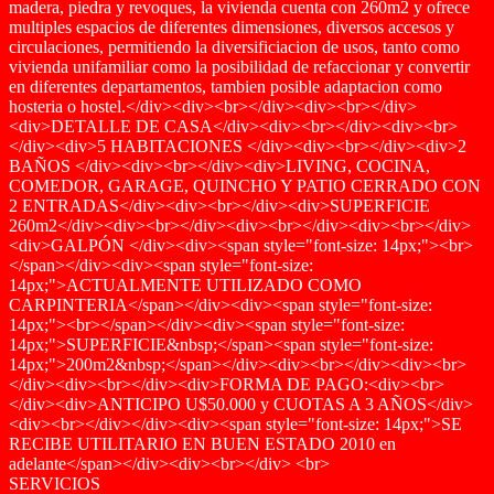
madera, piedra y revoques, la vivienda cuenta con 260m2 y ofrece
multiples espacios de diferentes dimensiones, diversos accesos y
circulaciones, permitiendo la diversificiacion de usos, tanto como
vivienda unifamiliar como la posibilidad de refaccionar y convertir
en diferentes departamentos, tambien posible adaptacion como
hosteria o hostel.</div><div><br></div><div><br></div>
<div>DETALLE DE CASA</div><div><br></div><div><br>
</div><div>5 HABITACIONES </div><div><br></div><div>2
BAÑOS </div><div><br></div><div>LIVING, COCINA,
COMEDOR, GARAGE, QUINCHO Y PATIO CERRADO CON
2 ENTRADAS</div><div><br></div><div>SUPERFICIE
260m2</div><div><br></div><div><br></div><div><br></div>
<div>GALPÓN </div><div><span style="font-size: 14px;"><br>
</span></div><div><span style="font-size:
14px;">ACTUALMENTE UTILIZADO COMO
CARPINTERIA</span></div><div><span style="font-size:
14px;"><br></span></div><div><span style="font-size:
14px;">SUPERFICIE&nbsp;</span><span style="font-size:
14px;">200m2&nbsp;</span></div><div><br></div><div><br>
</div><div><br></div><div>FORMA DE PAGO:<div><br>
</div><div>ANTICIPO U$50.000 y CUOTAS A 3 AÑOS</div>
<div><br></div></div><div><span style="font-size: 14px;">SE
RECIBE UTILITARIO EN BUEN ESTADO 2010 en
adelante</span></div><div><br></div> <br>
SERVICIOS