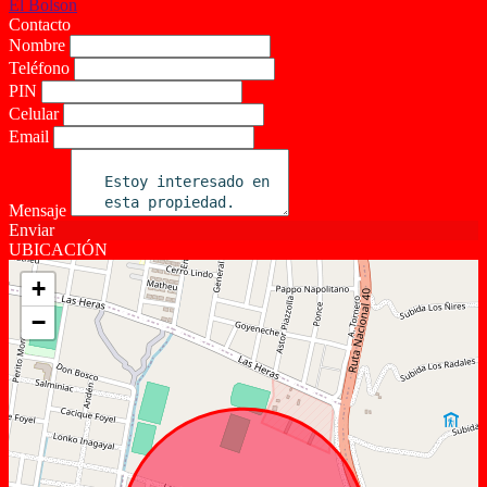
Contacto
Nombre
Teléfono
PIN
Celular
Email
Mensaje
Enviar
UBICACIÓN
+
−