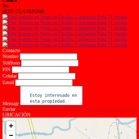
Cloaca
No
(REF. CLA7825268)
Contacto
Nombre
Teléfono
PIN
Celular
Email
Mensaje
Enviar
UBICACIÓN
+
−