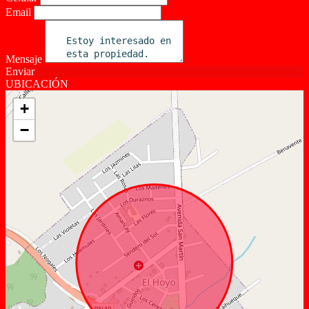
Email
Mensaje
Enviar
UBICACIÓN
+
−