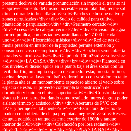
presenta declive de variada pronunciación sin impedir el transito ni
el aprovechamiento del mismo, accesible en su totalidad, recibe sol
directo durante todo el día</div><div>Parches de bosque nativo y
zonas parquizadas</div><div>Suelo de calidad para cultivo,
plantación o parquizacion</div><div>Perimetro cercado</div>
<div>Acceso desde callejon vecinal</div><div>Provision de agua
por red publica, con dos taques australianos de 27.000 lt cada
uno</div><div>Electricidad trifásica</div><div>Red de gas de
media presión en interior de la propiedad permite extensión y
consumo en caso de ampliación</div><div>Cochera semi cubierta
para dos vehículos</div><div>Galpón de 100m2</div><div><br>
</div><div>LA CASA</div><div><br></div><div>Planteada en
dos niveles, el diseño aplica en la planta baja el área social con un
recibidor frio, un amplio espacio de comedor estar, un estar íntimo,
cocina, despensa, lavadero, baño y dormitorio con vestidor, en tanto
la planta alta es un monoambiente espacioso abierto al vacío sobre
espacio de estar. El proyecto contempla la construcción de
dormitorio y baño en el nivel superior.</div><div>Construida con
sistema bio constructivo dando como resultado muros de gran poder
aislante térmico y acústico.</div><div>Aberturas de PVC con
DVH y herraje oscilobatiente</div><div>Estructura de techo de
madera con cubierta de chapa prepintada negro</div><div>Reserva
de agua potable en tanque cisterna exterior de 1800lt y tanque
interior de 500lt</div><div>Calefacción por losa radiante</div>
<div><br></div><div><br></div><div>PLANTA BAJA</div>