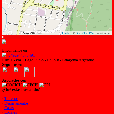
Leaflet
| ©
OpenStreetMap
contributors
0
Encontranos en
+5492944373491
Ruta 16 km 1 Lago Puelo - Chubut - Patagonia Argentina
Seguinos en
Asociados con
¿Qué estás buscando?
·
Terrenos
·
Departamentos
·
Casas
·
Locales