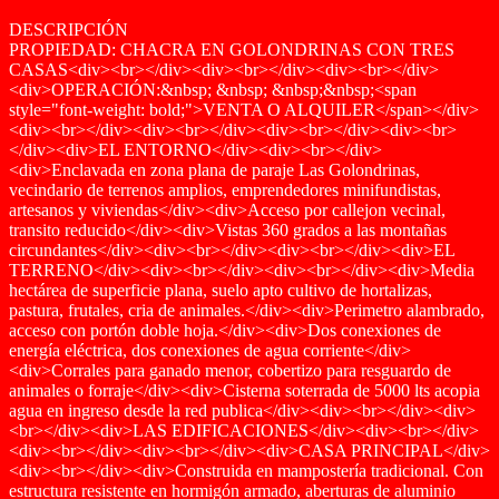
DESCRIPCIÓN
PROPIEDAD: CHACRA EN GOLONDRINAS CON TRES
CASAS<div><br></div><div><br></div><div><br></div>
<div>OPERACIÓN:&nbsp; &nbsp; &nbsp;&nbsp;<span
style="font-weight: bold;">VENTA O ALQUILER</span></div>
<div><br></div><div><br></div><div><br></div><div><br>
</div><div>EL ENTORNO</div><div><br></div>
<div>Enclavada en zona plana de paraje Las Golondrinas,
vecindario de terrenos amplios, emprendedores minifundistas,
artesanos y viviendas</div><div>Acceso por callejon vecinal,
transito reducido</div><div>Vistas 360 grados a las montañas
circundantes</div><div><br></div><div><br></div><div>EL
TERRENO</div><div><br></div><div><br></div><div>Media
hectárea de superficie plana, suelo apto cultivo de hortalizas,
pastura, frutales, cria de animales.</div><div>Perimetro alambrado,
acceso con portón doble hoja.</div><div>Dos conexiones de
energía eléctrica, dos conexiones de agua corriente</div>
<div>Corrales para ganado menor, cobertizo para resguardo de
animales o forraje</div><div>Cisterna soterrada de 5000 lts acopia
agua en ingreso desde la red publica</div><div><br></div><div>
<br></div><div>LAS EDIFICACIONES</div><div><br></div>
<div><br></div><div><br></div><div>CASA PRINCIPAL</div>
<div><br></div><div>Construida en mampostería tradicional. Con
estructura resistente en hormigón armado, aberturas de aluminio