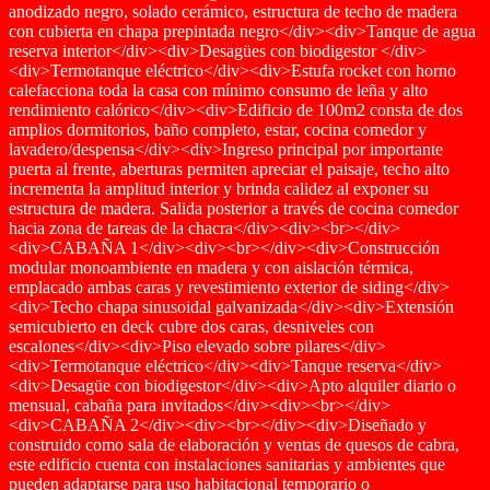
anodizado negro, solado cerámico, estructura de techo de madera
con cubierta en chapa prepintada negro</div><div>Tanque de agua
reserva interior</div><div>Desagües con biodigestor </div>
<div>Termotanque eléctrico</div><div>Estufa rocket con horno
calefacciona toda la casa con mínimo consumo de leña y alto
rendimiento calórico</div><div>Edificio de 100m2 consta de dos
amplios dormitorios, baño completo, estar, cocina comedor y
lavadero/despensa</div><div>Ingreso principal por importante
puerta al frente, aberturas permiten apreciar el paisaje, techo alto
incrementa la amplitud interior y brinda calidez al exponer su
estructura de madera. Salida posterior a través de cocina comedor
hacia zona de tareas de la chacra</div><div><br></div>
<div>CABAÑA 1</div><div><br></div><div>Construcción
modular monoambiente en madera y con aislación térmica,
emplacado ambas caras y revestimiento exterior de siding</div>
<div>Techo chapa sinusoidal galvanizada</div><div>Extensión
semicubierto en deck cubre dos caras, desniveles con
escalones</div><div>Piso elevado sobre pilares</div>
<div>Termotanque eléctrico</div><div>Tanque reserva</div>
<div>Desagüe con biodigestor</div><div>Apto alquiler diario o
mensual, cabaña para invitados</div><div><br></div>
<div>CABAÑA 2</div><div><br></div><div>Diseñado y
construido como sala de elaboración y ventas de quesos de cabra,
este edificio cuenta con instalaciones sanitarias y ambientes que
pueden adaptarse para uso habitacional temporario o