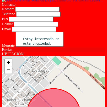
Contacto
Nombre
Teléfono
PIN
Celular
Email
Mensaje
Enviar
UBICACIÓN
+
−