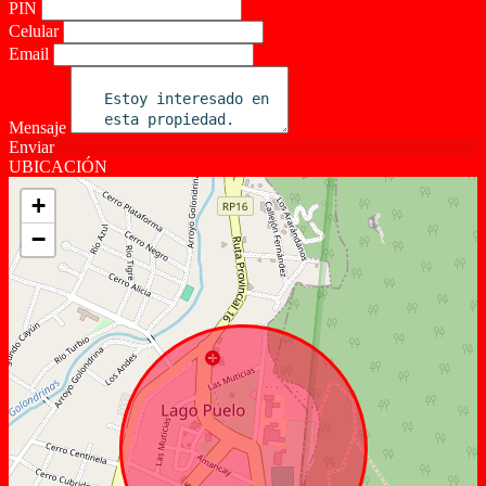
PIN
Celular
Email
Mensaje
Enviar
UBICACIÓN
+
−