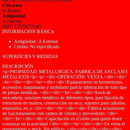
METALURGICA FUNCIONANDO
Ubicación
El Maiten
Antiguedad
A Estrenar
(REF. CFC6972148)
INFORMACIÓN BÁSICA
Antigüedad : A Estrenar
Crédito: No especificado
SUPERFICIES Y MEDIDAS
DESCRIPCIÓN
<p>PROPIEDAD: METALURGICA, FABRICA DE ANCLAJES
METALICOS</p><p> <div>OPERACIÓN: VENTA </div><div>
<br></div><div><br></div><div>Equipamiento en herramientas,
accesorios, maquinarias y mobiliario para la fabricación de todo tipo
de piezas metálicas. </div><div><br></div><div>Stock de
mercadería, (anclajes metálicos de diferentes tipos, para fijación de
estructuras de madera, construcción en seco, soportes para cañerías,
estanterías, etc.) </div><div><br></div><div>Fabrica actualmente
en funcionamiento con cartera de clientes y proveedores </div>
<div><br></div><div>Capacitación en el rubro para quien desee
comenzar en la actividad </div><div><br></div><div>En venta el
equipamiento y stock. Sin edificio. </div><div><br></div><div>