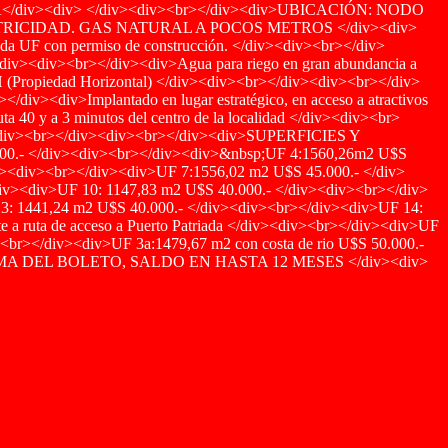
div><div> </div><div><br></div><div>UBICACIÓN: NODO
TRICIDAD. GAS NATURAL A POCOS METROS </div><div>
a UF con permiso de construcción. </div><div><br></div>
a. </div><div><br></div><div>Agua para riego en gran abundancia a
e PH (Propiedad Horizontal) </div><div><br></div><div><br></div>
div><div>Implantado en lugar estratégico, en acceso a atractivos
uta 40 y a 3 minutos del centro de la localidad </div><div><br>
div><div><br></div><div><br></div><div>SUPERFICIES Y
00.- </div><div><br></div><div>&nbsp;UF 4:1560,26m2 U$S
v><div><br></div><div>UF 7:1556,02 m2 U$S 45.000.- </div>
iv><div>UF 10: 1147,83 m2 U$S 40.000.- </div><div><br></div>
3: 1441,24 m2 U$S 40.000.- </div><div><br></div><div>UF 14:
e a ruta de acceso a Puerto Patriada </div><div><br></div><div>UF
><br></div><div>UF 3a:1479,67 m2 con costa de rio U$S 50.000.-
LA FIRMA DEL BOLETO, SALDO EN HASTA 12 MESES </div><div>