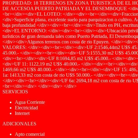
PROPIEDAD: 18 TERRENOS EN ZONA TURISTICA DE EL HOYO 
DE ACCESOA PUERTO PATRIADA Y EL DESEMBOQUE </div>
<br></div><div>EL LOTEO: </div><div><br></div><div>Fraccionami
<div>Superficie plana, excelente suelo para parquizacion o cultivo. 
baja profundidad </div><div><br></div><div>Titulo en PH, escritura
<div>EL ENTORNO: </div><div><br></div><div>Ubicación privilegiada
turísticos de gran demanda tales como Puerto Patriada, El Desemboque
</div><div>Algunos terrenos con costa de rio Epuyen. </div><di
VALORES: </div><div><br></div><div>UF 2:1546,44m2 U$S 45.0
45.000.- </div><div><br></div><div>UF 5:1555,30 m2 U$S 45.000
<div><br></div><div>UF 8:1694,85 m2 U$S 45.000.- </div><div>
<div>UF 11: 1122,19 m2 U$S 40.000.- </div><div><br></div><div
1469,66 m2 U$S 40.000.- </div><div><br></div><div>UF 15: 486,33 
1a: 1413,33 m2 con costa de rio U$S 50.000.- </div><div><br></di
</div><div><br></div><div>UF 6a: 2694,18 m2 con costa de 
<br></div><div> </div><div> </div>
SERVICIOS
Agua Corriente
Electricidad
Internet
ADICIONALES
Apto comercial