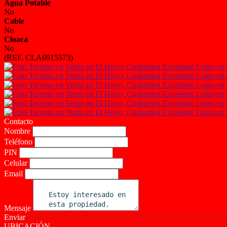
Agua Potable
No
Cable
No
Cloaca
No
(REF. CLA6915573)
Contacto
Nombre
Teléfono
PIN
Celular
Email
Mensaje
Enviar
UBICACIÓN