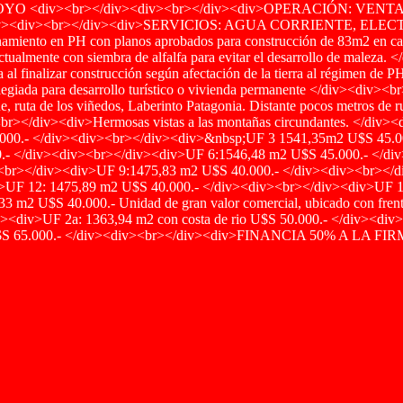
<div><br></div><div><br></div><div>OPERACIÓN: VENTA</
<div><br></div><div>SERVICIOS: AGUA CORRIENTE, ELEC
ento en PH con planos aprobados para construcción de 83m2 en cad
Actualmente con siembra de alfalfa para evitar el desarrollo de malez
 al finalizar construcción según afectación de la tierra al régimen d
 para desarrollo turístico o vivienda permanente </div><div><br></
, ruta de los viñedos, Laberinto Patagonia. Distante pocos metros de r
v><br></div><div>Hermosas vistas a las montañas circundantes. </
00.- </div><div><br></div><div>&nbsp;UF 3 1541,35m2 U$S 45.0
.- </div><div><br></div><div>UF 6:1546,48 m2 U$S 45.000.- </di
<br></div><div>UF 9:1475,83 m2 U$S 40.000.- </div><div><br></d
>UF 12: 1475,89 m2 U$S 40.000.- </div><div><br></div><div>UF 1
m2 U$S 40.000.- Unidad de gran valor comercial, ubicado con frent
v><div>UF 2a: 1363,94 m2 con costa de rio U$S 50.000.- </div><div
rio U$S 65.000.- </div><div><br></div><div>FINANCIA 50% A 