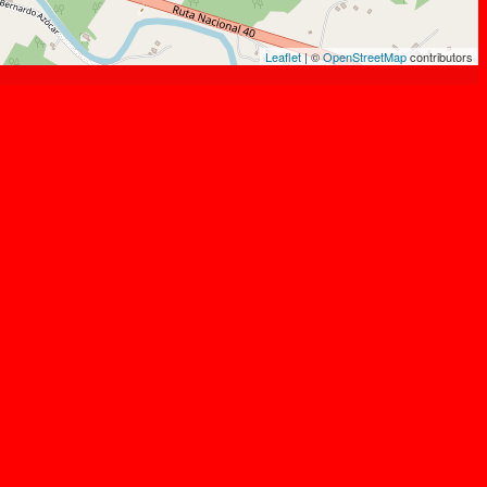
Leaflet
| ©
OpenStreetMap
contributors