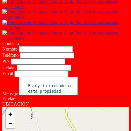
Contacto
Nombre
Teléfono
PIN
Celular
Email
Mensaje
Enviar
UBICACIÓN
+
−