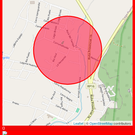
Leaflet
| ©
OpenStreetMap
contributors
0