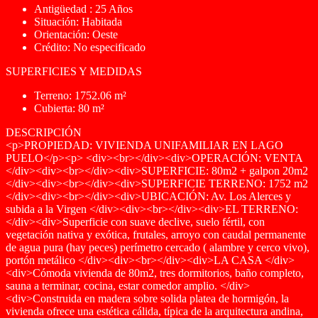
Antigüedad : 25 Años
Situación: Habitada
Orientación: Oeste
Crédito: No especificado
SUPERFICIES Y MEDIDAS
Terreno: 1752.06 m²
Cubierta: 80 m²
DESCRIPCIÓN
<p>PROPIEDAD: VIVIENDA UNIFAMILIAR EN LAGO
PUELO</p><p> <div><br></div><div>OPERACIÓN: VENTA
</div><div><br></div><div>SUPERFICIE: 80m2 + galpon 20m2
</div><div><br></div><div>SUPERFICIE TERRENO: 1752 m2
</div><div><br></div><div>UBICACIÓN: Av. Los Alerces y
subida a la Virgen </div><div><br></div><div>EL TERRENO:
</div><div>Superficie con suave declive, suelo fértil, con
vegetación nativa y exótica, frutales, arroyo con caudal permanente
de agua pura (hay peces) perímetro cercado ( alambre y cerco vivo),
portón metálico </div><div><br></div><div>LA CASA </div>
<div>Cómoda vivienda de 80m2, tres dormitorios, baño completo,
sauna a terminar, cocina, estar comedor amplio. </div>
<div>Construida en madera sobre solida platea de hormigón, la
vivienda ofrece una estética cálida, típica de la arquitectura andina,