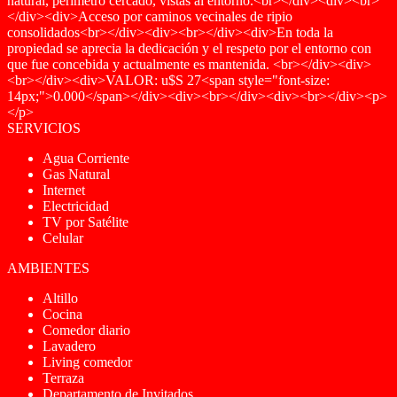
natural, perímetro cercado, vistas al entorno.<br></div><div><br>
</div><div>Acceso por caminos vecinales de ripio
consolidados<br></div><div><br></div><div>En toda la
propiedad se aprecia la dedicación y el respeto por el entorno con
que fue concebida y actualmente es mantenida. <br></div><div>
<br></div><div>VALOR: u$S 27<span style="font-size:
14px;">0.000</span></div><div><br></div><div><br></div><p>
</p>
SERVICIOS
Agua Corriente
Gas Natural
Internet
Electricidad
TV por Satélite
Celular
AMBIENTES
Altillo
Cocina
Comedor diario
Lavadero
Living comedor
Terraza
Departamento de Invitados