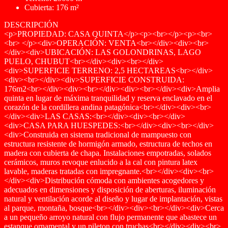
Cubierta: 176 m²
DESCRIPCIÓN
<p>PROPIEDAD: CASA QUINTA</p><p><br></p><p><br>
<br> </p><div>OPERACIÓN: VENTA<br></div><div><br>
</div><div>UBICACIÓN: LAS GOLONDRINAS, LAGO
PUELO, CHUBUT<br></div><div><br></div>
<div>SUPERFICIE TERRENO: 2,5 HECTAREAS<br></div>
<div><br></div><div>SUPERFICIE CONSTRUIDA:
176m2<br></div><div><br></div><div><br></div><div>Amplia
quinta en lugar de máxima tranquilidad y reserva enclavado en el
corazón de la cordillera andina patagónica<br></div><div><br>
</div><div>LAS CASAS:<br></div><div><br></div>
<div>CASA PARA HUESPEDES:<br></div><div><br></div>
<div>Construida en sistema tradicional de mampuesto con
estructura resistente de hormigón armado, estructura de techos en
madera con cubierta de chapa. Instalaciones empotradas, solados
cerámicos, muros revoque enlucido a la cal con pintura latex
lavable, maderas tratadas con impregnante.<br></div><div><br>
</div><div>Distribución cómoda con ambientes acogedores y
adecuados en dimensiones y disposición de aberturas, iluminación
natural y ventilación acorde al diseño y lugar de implantación, vistas
al parque, montaña, bosque<br></div><div><br></div><div>Cerca
a un pequeño arroyo natural con flujo permanente que abastece un
estanque ornamental y un pileton con truchas<br></div><div><br>