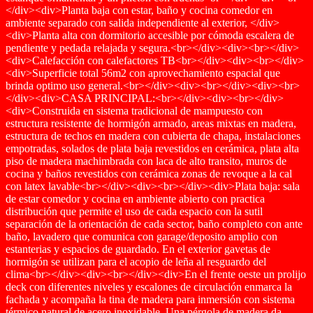
</div><div>Planta baja con estar, baño y cocina comedor en
ambiente separado con salida independiente al exterior, </div>
<div>Planta alta con dormitorio accesible por cómoda escalera de
pendiente y pedada relajada y segura.<br></div><div><br></div>
<div>Calefacción con calefactores TB<br></div><div><br></div>
<div>Superficie total 56m2 con aprovechamiento espacial que
brinda optimo uso general.<br></div><div><br></div><div><br>
</div><div>CASA PRINCIPAL:<br></div><div><br></div>
<div>Construida en sistema tradicional de mampuesto con
estructura resistente de hormigón armado, areas mixtas en madera,
estructura de techos en madera con cubierta de chapa, instalaciones
empotradas, solados de plata baja revestidos en cerámica, plata alta
piso de madera machimbrada con laca de alto transito, muros de
cocina y baños revestidos con cerámica zonas de revoque a la cal
con latex lavable<br></div><div><br></div><div>Plata baja: sala
de estar comedor y cocina en ambiente abierto con practica
distribución que permite el uso de cada espacio con la sutil
separación de la orientación de cada sector, baño completo con ante
baño, lavadero que comunica con garage/deposito amplio con
estanterias y espacios de guardado. En el exterior gavetas de
hormigón se utilizan para el acopio de leña al resguardo del
clima<br></div><div><br></div><div>En el frente oeste un prolijo
deck con diferentes niveles y escalones de circulación enmarca la
fachada y acompaña la tina de madera para inmersión con sistema
térmico natural de acero inoxidable. Una pérgola de madera da