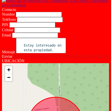
Contacto
Nombre
Teléfono
PIN
Celular
Email
Mensaje
Enviar
UBICACIÓN
+
−