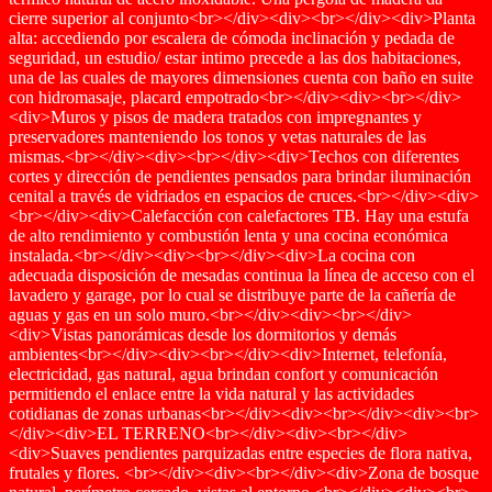
cierre superior al conjunto<br></div><div><br></div><div>Planta
alta: accediendo por escalera de cómoda inclinación y pedada de
seguridad, un estudio/ estar intimo precede a las dos habitaciones,
una de las cuales de mayores dimensiones cuenta con baño en suite
con hidromasaje, placard empotrado<br></div><div><br></div>
<div>Muros y pisos de madera tratados con impregnantes y
preservadores manteniendo los tonos y vetas naturales de las
mismas.<br></div><div><br></div><div>Techos con diferentes
cortes y dirección de pendientes pensados para brindar iluminación
cenital a través de vidriados en espacios de cruces.<br></div><div>
<br></div><div>Calefacción con calefactores TB. Hay una estufa
de alto rendimiento y combustión lenta y una cocina económica
instalada.<br></div><div><br></div><div>La cocina con
adecuada disposición de mesadas continua la línea de acceso con el
lavadero y garage, por lo cual se distribuye parte de la cañería de
aguas y gas en un solo muro.<br></div><div><br></div>
<div>Vistas panorámicas desde los dormitorios y demás
ambientes<br></div><div><br></div><div>Internet, telefonía,
electricidad, gas natural, agua brindan confort y comunicación
permitiendo el enlace entre la vida natural y las actividades
cotidianas de zonas urbanas<br></div><div><br></div><div><br>
</div><div>EL TERRENO<br></div><div><br></div>
<div>Suaves pendientes parquizadas entre especies de flora nativa,
frutales y flores. <br></div><div><br></div><div>Zona de bosque