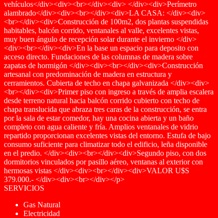
vehículos</div><div><br></div><div> </div><div>Perímetro
alambrado</div><div><br></div><div>LA CASA: </div><div>
<br></div><div>Construcción de 100m2, dos plantas suspendidas
habitables, balcón corrido, ventanales al valle, excelentes vistas,
muy buen ángulo de recepción solar durante el invierno </div>
<div><br></div><div>En la base un espacio para deposito con
acceso directo. Fundaciones de las columnas de madera sobre
zapatas de hormigón </div><div><br></div><div>Construcción
artesanal con predominación de madera en estructura y
cerramientos. Cubierta de techo en chapa galvanizada </div><div>
<br></div><div>Primer piso con ingreso a través de amplia escalera
desde terreno natural hacia balcón corrido cubierto con techo de
chapa translucida que abraza tres caras de la construcción, se entra
por la sala de estar comedor, hay una cocina abierta y un baño
completo con agua caliente y fría. Amplios ventanales de vidrio
repartido proporcionan excelentes vistas del entorno. Estufa de bajo
consumo suficiente para climatizar todo el edificio, leña disponible
en el predio. </div><div><br></div><div>Segundo piso, con dos
dormitorios vinculados por pasillo aéreo, ventanas al exterior con
hermosas vistas </div><div><br></div><div>VALOR U$S
379.000.- </div><div><br></div></p>
SERVICIOS
Gas Natural
Electricidad