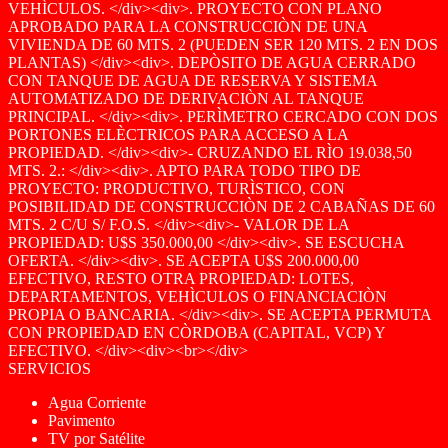
VEHÌCULOS. </div><div>. PROYECTO CON PLANO
APROBADO PARA LA CONSTRUCCIÒN DE UNA
VIVIENDA DE 60 MTS. 2 (PUEDEN SER 120 MTS. 2 EN DOS
PLANTAS) </div><div>. DEPÒSITO DE AGUA CERRADO
CON TANQUE DE AGUA DE RESERVA Y SISTEMA
AUTOMATIZADO DE DERIVACIÒN AL TANQUE
PRINCIPAL. </div><div>. PERÌMETRO CERCADO CON DOS
PORTONES ELÈCTRICOS PARA ACCESO A LA
PROPIEDAD. </div><div>- CRUZANDO EL RÌO 19.038,50
MTS. 2.: </div><div>. APTO PARA TODO TIPO DE
PROYECTO: PRODUCTIVO, TURÌSTICO, CON
POSIBILIDAD DE CONSTRUCCIÒN DE 2 CABAÑAS DE 60
MTS. 2 C/U S/ F.O.S. </div><div>- VALOR DE LA
PROPIEDAD: U$S 350.000,00 </div><div>. SE ESCUCHA
OFERTA. </div><div>. SE ACEPTA U$S 200.000,00
EFECTIVO, RESTO OTRA PROPIEDAD: LOTES,
DEPARTAMENTOS, VEHÌCULOS O FINANCIACIÒN
PROPIA O BANCARIA. </div><div>. SE ACEPTA PERMUTA
CON PROPIEDAD EN CÒRDOBA (CAPITAL, VCP) Y
EFECTIVO. </div><div><br></div>
SERVICIOS
Agua Corriente
Pavimento
TV por Satélite