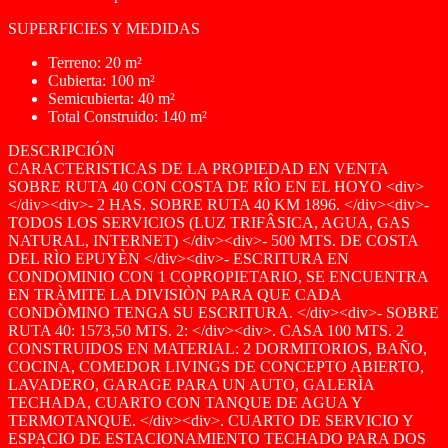
SUPERFICIES Y MEDIDAS
Terreno: 20 m²
Cubierta: 100 m²
Semicubierta: 40 m²
Total Construido: 140 m²
DESCRIPCIÓN
CARACTERISTICAS DE LA PROPIEDAD EN VENTA
SOBRE RUTA 40 CON COSTA DE RÎO EN EL HOYO <div>
</div><div>- 2 HAS. SOBRE RUTA 40 KM 1896. </div><div>-
TODOS LOS SERVICIOS (LUZ TRIFÂSICA, AGUA, GAS
NATURAL, INTERNET) </div><div>- 500 MTS. DE COSTA
DEL RÌO EPUYÈN </div><div>- ESCRITURA EN
CONDOMINIO CON 1 COPROPIETARIO, SE ENCUENTRA
EN TRÀMITE LA DIVISIÒN PARA QUE CADA
CONDÒMINO TENGA SU ESCRITURA. </div><div>- SOBRE
RUTA 40: 1573,50 MTS. 2: </div><div>. CASA 100 MTS. 2
CONSTRUIDOS EN MATERIAL: 2 DORMITORIOS, BAÑO,
COCINA, COMEDOR LIVINGS DE CONCEPTO ABIERTO,
LAVADERO, GARAGE PARA UN AUTO, GALERÌA
TECHADA, CUARTO CON TANQUE DE AGUA Y
TERMOTANQUE. </div><div>. CUARTO DE SERVICIO Y
ESPACIO DE ESTACIONAMIENTO TECHADO PARA DOS