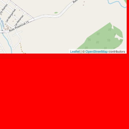
Leaflet
| ©
OpenStreetMap
contributors