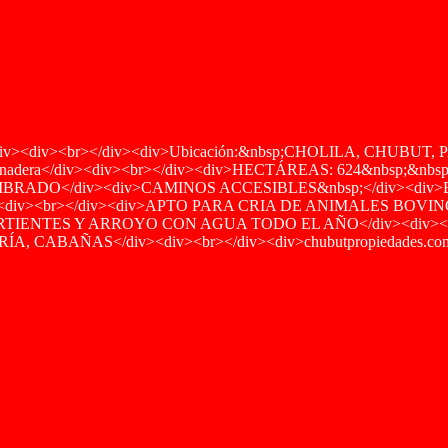
><div><br></div><div>Ubicación:&nbsp;CHOLILA, CHUBUT, P
d Ganadera</div><div><br></div><div>HECTÁREAS: 624&nbsp;&n
BRADO</div><div>CAMINOS ACCESIBLES&nbsp;</div><div
v><div><br></div><div>APTO PARA CRIA DE ANIMALES BOVI
RTIENTES Y ARROYO CON AGUA TODO EL AÑO</div><div><b
CABAÑAS</div><div><br></div><div>chubutpropiedades.com