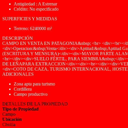
Antigüedad : A Estrenar
Crédito: No especificado
SUPERFICIES Y MEDIDAS
Terreno: 6240000 m²
DESCRIPCIÓN
CAMPO EN VENTA EN PATAGONIA&nbsp; <br> <div><br></div
<div>Operacion:&nbsp;Venta</div><div>Aptitud:&nbsp;Aptitu
(ESCRITURA Y MENSURA)</div><div>MAYOR PARTE ALAM
<br></div><div>SUELO FÉRTIL, PARA SIEMBRA&nbsp;</di
DE LEÑAPARA EXTRACCION</div><div><br></div><div>VE
<div>COTO DE CAZA, TURISMO INTERNACIONAL, HOSTERÍA, 
ADICIONALES
Zona apta para turismo
Cordillera
Campo productivo
DETALLES DE LA PROPIEDAD
Tipo de Propiedad
Campo
Ubicación
Cholila