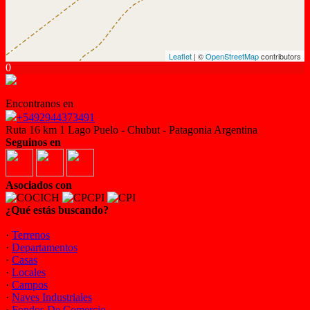
Leaflet
| ©
OpenStreetMap
contributors
0
Encontranos en
+5492944373491
Ruta 16 km 1 Lago Puelo - Chubut - Patagonia Argentina
Seguinos en
Asociados con
¿Qué estás buscando?
·
Terrenos
·
Departamentos
·
Casas
·
Locales
·
Campos
·
Naves Industriales
·
Fondos De Comercio