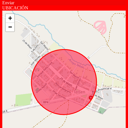
Enviar
UBICACIÓN
+
−