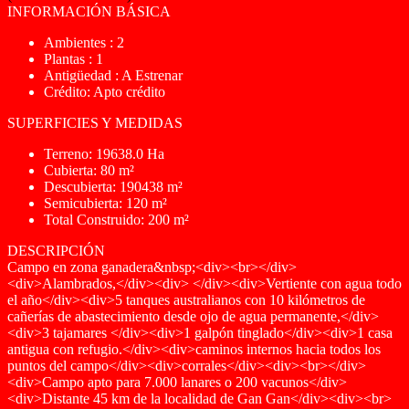
INFORMACIÓN BÁSICA
Ambientes : 2
Plantas : 1
Antigüedad : A Estrenar
Crédito: Apto crédito
SUPERFICIES Y MEDIDAS
Terreno: 19638.0 Ha
Cubierta: 80 m²
Descubierta: 190438 m²
Semicubierta: 120 m²
Total Construido: 200 m²
DESCRIPCIÓN
Campo en zona ganadera&nbsp;<div><br></div>
<div>Alambrados,</div><div> </div><div>Vertiente con agua todo
el año</div><div>5 tanques australianos con 10 kilómetros de
cañerías de abastecimiento desde ojo de agua permanente,</div>
<div>3 tajamares </div><div>1 galpón tinglado</div><div>1 casa
antigua con refugio.</div><div>caminos internos hacia todos los
puntos del campo</div><div>corrales</div><div><br></div>
<div>Campo apto para 7.000 lanares o 200 vacunos</div>
<div>Distante 45 km de la localidad de Gan Gan</div><div><br>